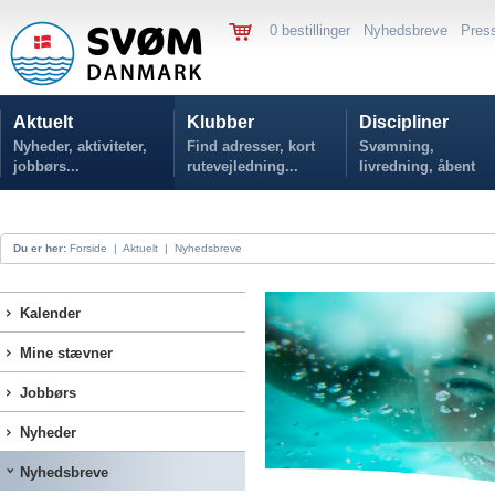
0 bestillinger
Nyhedsbreve
Pres
Aktuelt
Klubber
Discipliner
Nyheder, aktiviteter,
Find adresser, kort
Svømning,
jobbørs...
rutevejledning...
livredning, åbent
vand...
Du er her:
Forside
|
Aktuelt
|
Nyhedsbreve
Kalender
Mine stævner
Jobbørs
Nyheder
Nyhedsbreve