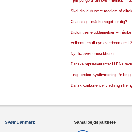
Tjen penge til din svømmeklub - i d
Skal din klub være medlem af elite
Coaching – måske noget for dig?
Diplomtræneruddannelsen – måske n
Velkommen til nye overdommere i 
Nyt fra Svømmesektionen
Danske repræsentanter i LENs tekn
TrygFonden Kystlivredning får brug f
Dansk konkurrencelivredning i frem
SvømDanmark
Samarbejdspartnere