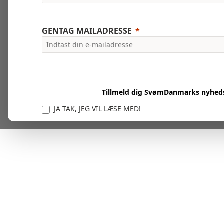
GENTAG MAILADRESSE
Tillmeld dig SvømDanmarks nyhed
JA TAK, JEG VIL LÆSE MED!
Vi er forpligtet til at beskytte og respektere dit privatl
personlige oplysninger til at administrere din kont
tjenester.