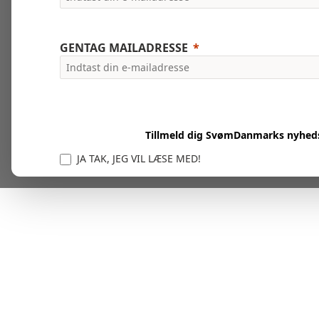
GENTAG MAILADRESSE
Tillmeld dig SvømDanmarks nyhed
JA TAK, JEG VIL LÆSE MED!
Vi er forpligtet til at beskytte og respektere dit privatl
personlige oplysninger til at administrere din kont
tjenester.