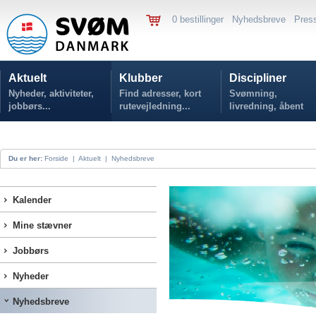
0 bestillinger
Nyhedsbreve
Pres
Aktuelt
Klubber
Discipliner
Nyheder, aktiviteter,
Find adresser, kort
Svømning,
jobbørs...
rutevejledning...
livredning, åbent
vand...
Du er her:
Forside
|
Aktuelt
|
Nyhedsbreve
Kalender
Mine stævner
Jobbørs
Nyheder
Nyhedsbreve