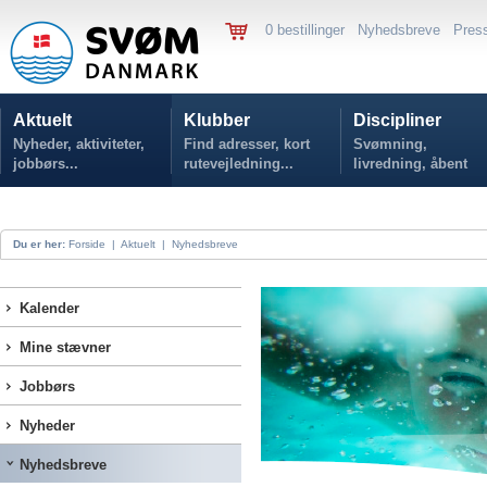
0 bestillinger
Nyhedsbreve
Pres
Aktuelt
Klubber
Discipliner
Nyheder, aktiviteter,
Find adresser, kort
Svømning,
jobbørs...
rutevejledning...
livredning, åbent
vand...
Du er her:
Forside
|
Aktuelt
|
Nyhedsbreve
Kalender
Mine stævner
Jobbørs
Nyheder
Nyhedsbreve