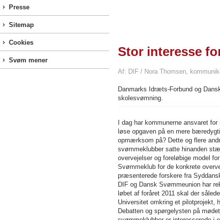
Presse
Sitemap
Cookies
Stor interesse f
Svøm mener
Af: DIF / Nora Thomsen, kommunika
Danmarks Idræts-Forbund og Dansk
skolesvømning.
I dag har kommunerne ansvaret for
løse opgaven på en mere bæredygt
opmærksom på? Dette og flere andr
svømmeklubber satte hinanden stæ
overvejelser og foreløbige model f
Svømmeklub for de konkrete overvej
præsenterede forskere fra Syddans
DIF og Dansk Svømmeunion har rekvi
løbet af foråret 2011 skal der så
Universitet omkring et pilotprojekt
Debatten og spørgelysten på mødet a
svømmeklubber er interesserede i 