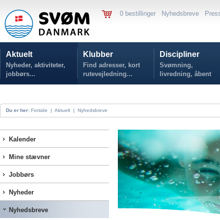
0 bestillinger
Nyhedsbreve
Pres
Aktuelt
Klubber
Discipliner
Nyheder, aktiviteter,
Find adresser, kort
Svømning,
jobbørs...
rutevejledning...
livredning, åbent
vand...
Du er her:
Forside
|
Aktuelt
|
Nyhedsbreve
Kalender
Mine stævner
Jobbørs
Nyheder
Nyhedsbreve