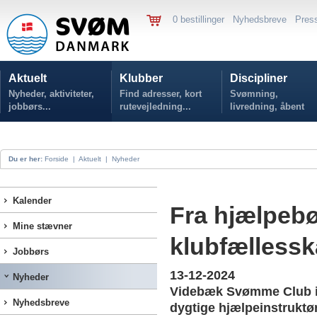
0 bestillinger
Nyhedsbreve
Pres
Aktuelt
Klubber
Discipliner
Nyheder, aktiviteter,
Find adresser, kort
Svømning,
jobbørs...
rutevejledning...
livredning, åbent
vand...
Du er her:
Forside
|
Aktuelt
|
Nyheder
Kalender
Fra hjælpebør
Mine stævner
klubfællessk
Jobbørs
13-12-2024
Nyheder
Videbæk Svømme Club inv
Nyhedsbreve
dygtige hjælpeinstruktø