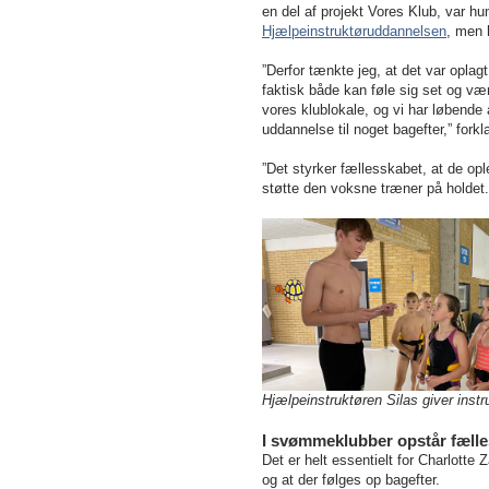
en del af projekt Vores Klub, var hu
Hjælpeinstruktøruddannelsen
, men 
”Derfor tænkte jeg, at det var oplag
faktisk både kan føle sig set og væ
vores klublokale, og vi har løbende 
uddannelse til noget bagefter,” forkl
”Det styrker fællesskabet, at de opl
støtte den voksne træner på holdet.
Hjælpeinstruktøren Silas giver ins
I svømmeklubber opstår fælles
Det er helt essentielt for Charlotte
og at der følges op bagefter.