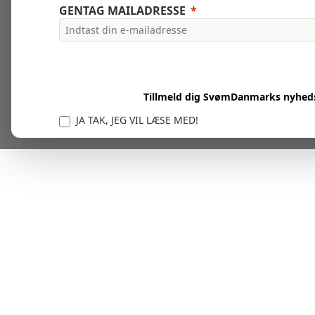
GENTAG MAILADRESSE
Tillmeld dig SvømDanmarks nyhed
JA TAK, JEG VIL LÆSE MED!
Vi er forpligtet til at beskytte og respektere dit privatl
personlige oplysninger til at administrere din kont
tjenester.