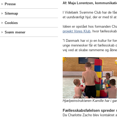
Af: Maja Lorentzen, kommunikat
Presse
I Videbæk Svømme Club har de fået e
Sitemap
et uundværligt hjul, der er med til a
Cookies
Idéen er opstået hos formanden Char
projekt Vores Klub
, hvor fællesskab 
Svøm mener
”I Danmark har vi jo en kultur for fo
unge mennesker får et fællesskab og 
vej ved at skabe rammerne og åbne dø
Hjælpeinstruktøren Kamille har i ga
Fællesskabsfølelsen spreder s
Da Charlotte Zacho blev kontakte