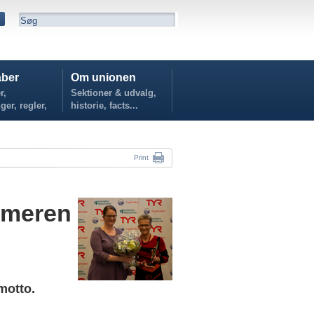
ber
Om unionen
r,
Sektioner & udvalg,
ger, regler,
historie, facts...
...
Print
ømmeren
motto.