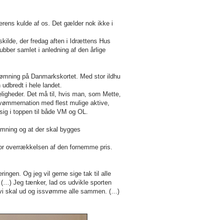
erens kulde af os. Det gælder nok ikke i
ilde, der fredag aften i Idrættens Hus
ber samlet i anledning af den årlige
ømning på Danmarkskortet. Med stor ildhu
udbredt i hele landet.
eligheder. Det må til, hvis man, som Mette,
ssvømmernation med flest mulige aktive,
sig i toppen til både VM og OL.
ømning og at der skal bygges
r overrækkelsen af den fornemme pris.
ngen. Og jeg vil gerne sige tak til alle
…) Jeg tænker, lad os udvikle sporten
 vi skal ud og issvømme alle sammen. (…)