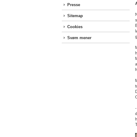
Presse
N
Sitemap
B
Cookies
g
Svøm mener
h
M
a
h
M
t
O
-
T