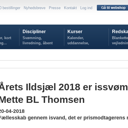
0 bestillinger
Nyhedsbreve
Presse
Kontakt
Log ind
Discipliner
Kurser
Redska
r, kort
Svømning,
Kalender,
Blankette
ng...
livredning, åbent
uddannelse,
vejlednin
vand...
tilmelding...
politikker
Årets Ildsjæl 2018 er issv
Mette BL Thomsen
20-04-2018
Fællesskab gennem isvand, det er prismodtagerens 