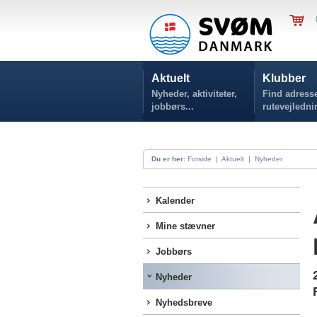
Aktuelt
Klubber
Nyheder, aktiviteter,
Find adresse
jobbørs...
rutevejledni
Du er her:
Forside
|
Aktuelt
|
Nyheder
Kalender
Mine stævner
Jobbørs
Nyheder
Nyhedsbreve