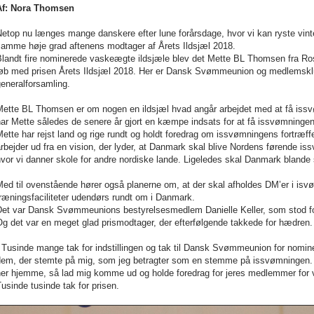
Af: Nora Thomsen
etop nu længes mange danskere efter lune forårsdage, hvor vi kan ryste vint
samme høje grad aftenens modtager af Årets Ildsjæl 2018.
landt fire nominerede vaskeægte ildsjæle blev det Mette BL Thomsen fra Rosk
løb med prisen Årets Ildsjæl 2018. Her er Dansk Svømmeunion og medlemsklub
eneralforsamling.
Mette BL Thomsen er om nogen en ildsjæl hvad angår arbejdet med at få issv
ar Mette således de senere år gjort en kæmpe indsats for at få issvømningen 
ette har rejst land og rige rundt og holdt foredrag om issvømningens fortræff
rbejder ud fra en vision, der lyder, at Danmark skal blive Nordens førende i
vor vi danner skole for andre nordiske lande. Ligeledes skal Danmark blande 
ed til ovenstående hører også planerne om, at der skal afholdes DM’er i isv
ræningsfaciliteter udendørs rundt om i Danmark.
Det var Dansk Svømmeunions bestyrelsesmedlem Danielle Keller, som stod fo
g det var en meget glad prismodtager, der efterfølgende takkede for hædren.
 Tusinde mange tak for indstillingen og tak til Dansk Svømmeunion for nomineri
dem, der stemte på mig, som jeg betragter som en stemme på issvømningen. (
her hjemme, så lad mig komme ud og holde foredrag for jeres medlemmer for
usinde tusinde tak for prisen.