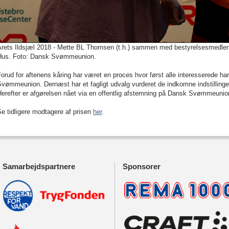
Årets Ildsjæl 2018 - Mette BL Thomsen (t.h.) sammen med bestyrelsesmedlem D
Hus. Foto: Dansk Svømmeunion.
orud for aftenens kåring har været en proces hvor først alle interesserede har
vømmeunion. Dernæst har et fagligt udvalg vurderet de indkomne indstillinger o
Herefter er afgørelsen nået via en offentlig afstemning på Dansk Svømmeuni
e tidligere modtagere af prisen
her
.
Samarbejdspartnere
Sponsorer