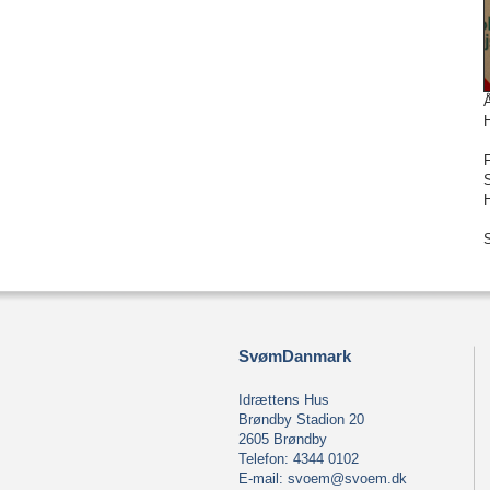
F
S
S
SvømDanmark
Idrættens Hus
Brøndby Stadion 20
2605 Brøndby
Telefon: 4344 0102
E-mail:
svoem@svoem.dk