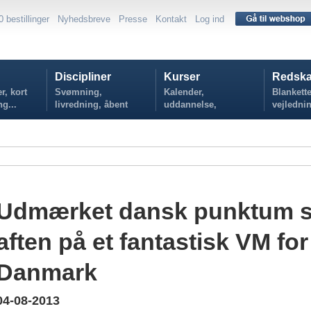
0 bestillinger
Nyhedsbreve
Presse
Kontakt
Log ind
Discipliner
Kurser
Redska
r, kort
Svømning,
Kalender,
Blankette
ng...
livredning, åbent
uddannelse,
vejlednin
vand...
tilmelding...
politikker
Udmærket dansk punktum 
aften på et fantastisk VM for
Danmark
04-08-2013