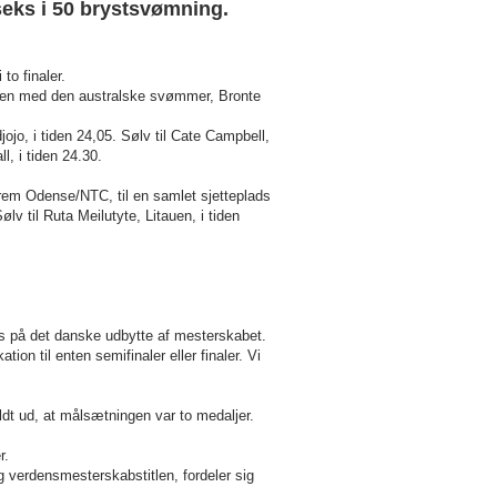
seks i 50 brystsvømning.
o finaler.
mmen med den australske svømmer, Bronte
o, i tiden 24,05. Sølv til Cate Campbell,
l, i tiden 24.30.
rem Odense/NTC, til en samlet sjetteplads
ølv til Ruta Meilutyte, Litauen, i tiden
s på det danske udbytte af mesterskabet.
ation til enten semifinaler eller finaler. Vi
dt ud, at målsætningen var to medaljer.
r.
 verdensmesterskabstitlen, fordeler sig