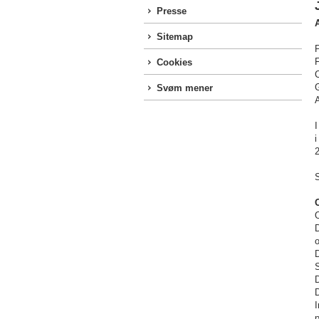
Presse
Sitemap
P
Cookies
C
Svøm mener
A
I
i
2
S
D
o
D
S
D
D
I