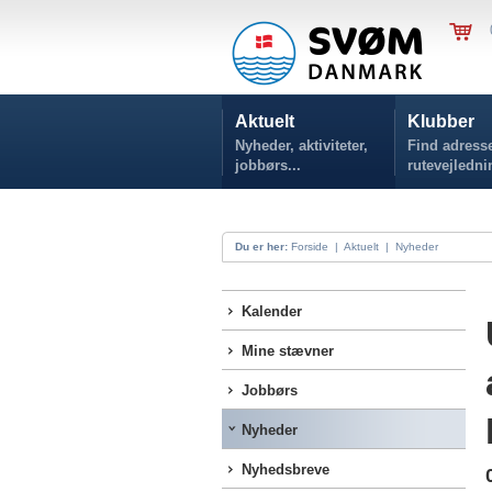
Aktuelt
Klubber
Nyheder, aktiviteter,
Find adresse
jobbørs...
rutevejledni
Du er her:
Forside
|
Aktuelt
|
Nyheder
Kalender
Mine stævner
Jobbørs
Nyheder
Nyhedsbreve