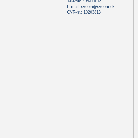
Telefon: 4344 0102
E-mail:
svoem@svoem.dk
CVR-nr.: 10203813