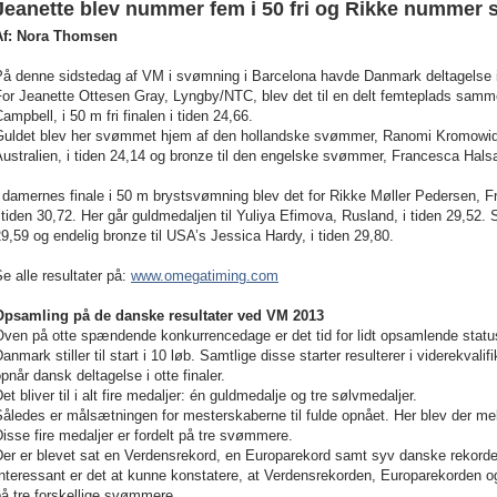
Jeanette blev nummer fem i 50 fri og Rikke nummer 
Af: Nora Thomsen
å denne sidstedag af VM i svømning i Barcelona havde Danmark deltagelse i t
For Jeanette Ottesen Gray, Lyngby/NTC, blev det til en delt femteplads sa
ampbell, i 50 m fri finalen i tiden 24,66.
Guldet blev her svømmet hjem af den hollandske svømmer, Ranomi Kromowidjoj
ustralien, i tiden 24,14 og bronze til den engelske svømmer, Francesca Halsal
 damernes finale i 50 m brystsvømning blev det for Rikke Møller Pedersen, F
 tiden 30,72. Her går guldmedaljen til Yuliya Efimova, Rusland, i tiden 29,52. S
9,59 og endelig bronze til USA’s Jessica Hardy, i tiden 29,80.
e alle resultater på:
www.omegatiming.com
Opsamling på de danske resultater ved VM 2013
Oven på otte spændende konkurrencedage er det tid for lidt opsamlende statu
anmark stiller til start i 10 løb. Samtlige disse starter resulterer i viderekvalifik
pnår dansk deltagelse i otte finaler.
et bliver til i alt fire medaljer: én guldmedalje og tre sølvmedaljer.
åledes er målsætningen for mesterskaberne til fulde opnået. Her blev der mel
isse fire medaljer er fordelt på tre svømmere.
er er blevet sat en Verdensrekord, en Europarekord samt syv danske rekorde
nteressant er det at kunne konstatere, at Verdensrekorden, Europarekorden og
på tre forskellige svømmere.