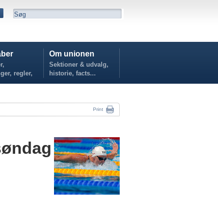
ber
Om unionen
r,
Sektioner & udvalg,
ger, regler,
historie, facts...
...
Print
søndag