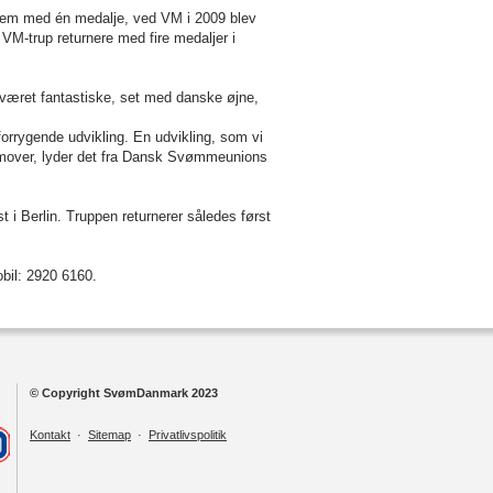
hjem med én medalje, ved VM i 2009 blev
e VM-trup returnere med fire medaljer i
 været fantastiske, set med danske øjne,
orrygende udvikling. En udvikling, som vi
fremover, lyder det fra Dansk Svømmeunions
i Berlin. Truppen returnerer således først
bil: 2920 6160.
© Copyright SvømDanmark 2023
Kontakt
·
Sitemap
·
Privatlivspolitik