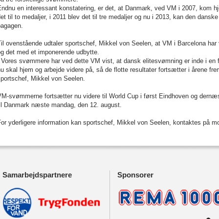
Endnu en interessant konstatering, er det, at Danmark, ved VM i 2007, kom 
et til to medaljer, i 2011 blev det til tre medaljer og nu i 2013, kan den dansk
bagagen.
il ovenstående udtaler sportschef, Mikkel von Seelen, at VM i Barcelona har
og det med et imponerende udbytte.
 Vores svømmere har ved dette VM vist, at dansk elitesvømning er inde i en f
u skal hjem og arbejde videre på, så de flotte resultater fortsætter i årene 
portschef, Mikkel von Seelen.
M-svømmerne fortsætter nu videre til World Cup i først Eindhoven og dernæst 
til Danmark næste mandag, den 12. august.
or yderligere information kan sportschef, Mikkel von Seelen, kontaktes på mo
Samarbejdspartnere
Sponsorer