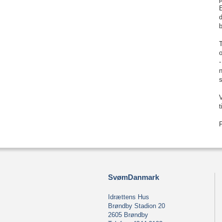
d
T
-
n
s
V
F
SvømDanmark
Idrættens Hus
Brøndby Stadion 20
2605 Brøndby