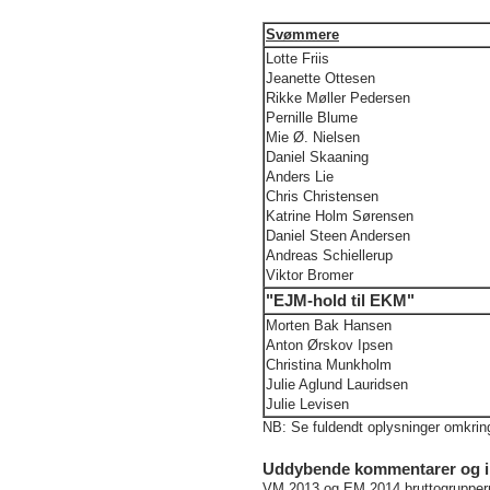
Svømmere
Lotte Friis
Jeanette Ottesen
Rikke Møller Pedersen
Pernille Blume
Mie Ø. Nielsen
Daniel Skaaning
Anders Lie
Chris Christensen
Katrine Holm Sørensen
Daniel Steen Andersen
Andreas Schiellerup
Viktor Bromer
"EJM-hold til EKM"
Morten Bak Hansen
Anton Ørskov Ipsen
Christina Munkholm
Julie Aglund Lauridsen
Julie Levisen
NB: Se fuldendt oplysninger omkrin
Uddybende kommentarer og i
VM 2013 og EM 2014 bruttogrupperne 