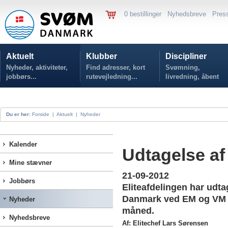
0 bestillinger
Nyhedsbreve
Pres
Aktuelt
Klubber
Discipliner
Nyheder, aktiviteter,
Find adresser, kort
Svømning,
jobbørs...
rutevejledning...
livredning, åbent
vand...
Du er her:
Forside
|
Aktuelt
|
Nyheder
Kalender
Udtagelse a
Mine stævner
21-09-2012
Jobbørs
Eliteafdelingen har udt
Danmark ved EM og VM 
Nyheder
måned.
Nyhedsbreve
Af: Elitechef Lars Sørensen