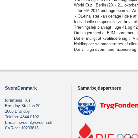
World Cup i Berlin (20. - 21. oktob
- for EM 2014 bruttogruppen vil Wo
- OL-finalister kan deltage i dele af
Individuelle og specielle vilkår vil
Træningslejr planlagt i uge 41 og 42
Ordningen med at EJM-svømmere kan k
Det er muligt at kvalificere sig t
Holdkapper sammensættes af aller
Der vil tilgå svømmere, trænere og k
SvømDanmark
Samarbejdspartnere
Idrættens Hus
Brøndby Stadion 20
2605 Brøndby
Telefon: 4344 0102
E-mail:
svoem@svoem.dk
CVR-nr.: 10203813