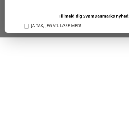
Tillmeld dig SvømDanmarks nyhed
JA TAK, JEG VIL LÆSE MED!
Vi er forpligtet til at beskytte og respektere dit privatl
personlige oplysninger til at administrere din kont
tjenester.