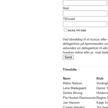
Mail
Tlf/mobil
SKJUL PÅ SIDE
Ved tilmelding til et kursus eller 
deltagerliste på hjemmesiden un
udsendes en deltagerliste til al
hverken online eller pr. mail be
Tilmeldte
Navn
Klub
Rikke Nielsen
Vording
Lene Madegaard
Dansk 
Dorthe Ørving
Hvidov
Pia Husted Rasmussen
Region 
Jan Hansen
Køge S
Connie Højgård
JGi-Swi