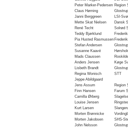
Peter Marker-Pedersen
Region 
Claus Hørning
Glostru
Janni Berggreen
LSI-Sv
Mette Skat Nielsen
Dansk 
René Techt
Solrød
Teddy Bjørklund
Frederi
Pia Husted Rasmussen
Freder
Stefan Andersen
Glostru
Susanne Kaavé
Hørsho
Mads Claussen
Roskild
Anders Jensen
Køge S
Lisbeth Brandt
Glostru
Regina Wonisch
STT
Jeppe Abildgaard
Jens Assum
Region 
Finn Hansen
Farum 
Camilla Ørberg
Slagel
Louise Jensen
Ringst
Kurt Larsen
Slanger
Morten Brønnicke
Vording
Morten Jakobsen
SHS-St
John Nelsson
Glostru