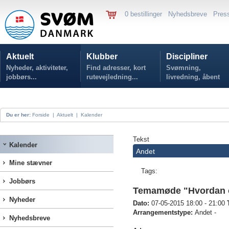
0 bestillinger
Nyhedsbreve
Pres
Aktuelt
Klubber
Discipliner
Nyheder, aktiviteter,
Find adresser, kort
Svømning,
jobbørs...
rutevejledning...
livredning, åbent
vand...
Du er her:
Forside
|
Aktuelt
|
Kalender
Tekst
Kalender
Andet
Mine stævner
Tags:
Jobbørs
Temamøde "Hvordan o
Nyheder
Dato:
07-05-2015 18:00 - 21:00
Arrangementstype:
Andet -
Nyhedsbreve