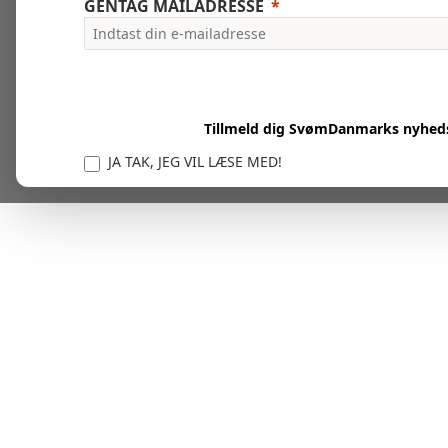
GENTAG MAILADRESSE
Tillmeld dig SvømDanmarks nyhed
JA TAK, JEG VIL LÆSE MED!
Vi er forpligtet til at beskytte og respektere dit privatl
personlige oplysninger til at administrere din kont
tjenester.