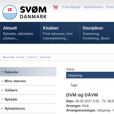
0 bestillinger
Nyhedsbreve
Pres
Aktuelt
Klubber
Discipliner
Nyheder, aktiviteter,
Find adresser, kort
Svømning,
jobbørs...
rutevejledning...
livredning, åbent
vand...
Du er her:
Forside
|
Aktuelt
|
Kalender
Tekst
Kalender
Udspring
Mine stævner
Tags:
Jobbørs
DVM og DÅVM
Nyheder
Dato:
05-06-2027 0:00 - Til: 06-
Arrangør:
Klub
Nyhedsbreve
Arrangementstype:
Udspring - 