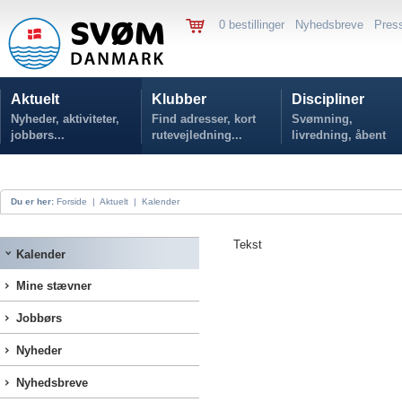
0 bestillinger
Nyhedsbreve
Pres
Aktuelt
Klubber
Discipliner
Nyheder, aktiviteter,
Find adresser, kort
Svømning,
jobbørs...
rutevejledning...
livredning, åbent
vand...
Du er her:
Forside
|
Aktuelt
|
Kalender
Tekst
Kalender
Mine stævner
Jobbørs
Nyheder
Nyhedsbreve