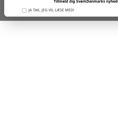
Tillmeld dig SvømDanmarks nyhed
JA TAK, JEG VIL LÆSE MED!
Vi er forpligtet til at beskytte og respektere dit privatl
personlige oplysninger til at administrere din kont
tjenester.
Plask! Nu er du klar til at læs