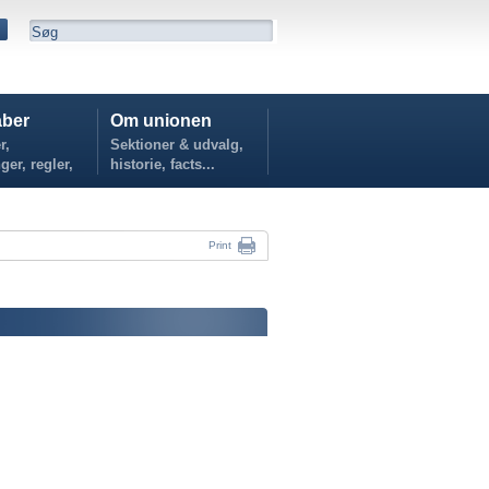
ber
Om unionen
r,
Sektioner & udvalg,
ger, regler,
historie, facts...
...
Print