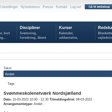
0 bestillinger
Nyhedsbreve
Presse
Kontakt
Log ind
Discipliner
Kurser
Redska
r, kort
Svømning,
Kalender,
Blankette
ng...
livredning, åbent
uddannelse,
vejlednin
vand...
tilmelding...
politikker
Tekst
Andet
Tags:
Svømmeskolenetværk Nordsjælland
Dato:
15-03-2023 10:00 - 12:30
Tilmeldingsfrist:
08-03-2023
Arrangementstype:
Andet -