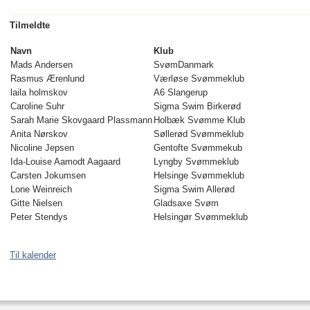
Tilmeldte
Navn
Klub
Mads Andersen
SvømDanmark
Rasmus Ærenlund
Værløse Svømmeklub
laila holmskov
A6 Slangerup
Caroline Suhr
Sigma Swim Birkerød
Sarah Marie Skovgaard Plassmann
Holbæk Svømme Klub
Anita Nørskov
Søllerød Svømmeklub
Nicoline Jepsen
Gentofte Svømmekub
Ida-Louise Aamodt Aagaard
Lyngby Svømmeklub
Carsten Jokumsen
Helsinge Svømmeklub
Lone Weinreich
Sigma Swim Allerød
Gitte Nielsen
Gladsaxe Svøm
Peter Stendys
Helsingør Svømmeklub
Til kalender