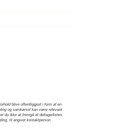
orhold blive offentliggjort i form af en
eling og samkørsel kan være relevant
r du ikke at fremgå af deltagerlisten,
ing, til angivet kontaktperson.