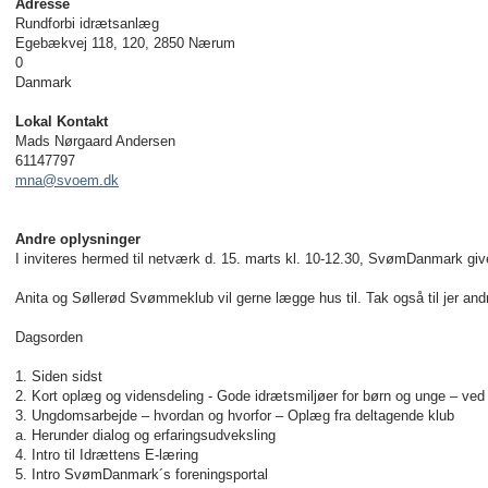
Adresse
Rundforbi idrætsanlæg
Egebækvej 118, 120, 2850 Nærum
0
Danmark
Lokal Kontakt
Mads Nørgaard Andersen
61147797
mna@svoem.dk
Andre oplysninger
I inviteres hermed til netværk d. 15. marts kl. 10-12.30, SvømDanmark give
Anita og Søllerød Svømmeklub vil gerne lægge hus til. Tak også til jer andr
Dagsorden
1. Siden sidst
2. Kort oplæg og vidensdeling - Gode idrætsmiljøer for børn og unge – 
3. Ungdomsarbejde – hvordan og hvorfor – Oplæg fra deltagende klub
a. Herunder dialog og erfaringsudveksling
4. Intro til Idrættens E-læring
5. Intro SvømDanmark´s foreningsportal