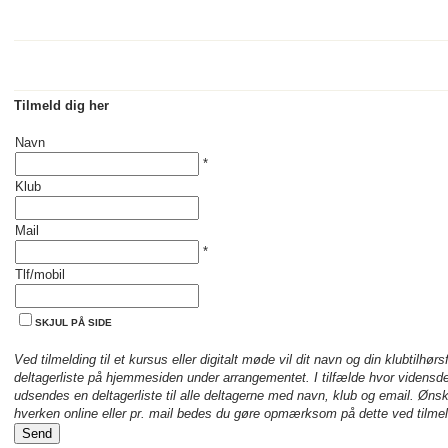
Tilmeld dig her
Navn
*
Klub
Mail
*
Tlf/mobil
SKJUL PÅ SIDE
Ved tilmelding til et kursus eller digitalt møde vil dit navn og din klubtilhørsf
deltagerliste på hjemmesiden under arrangementet. I tilfælde hvor vidensd
udsendes en deltagerliste til alle deltagerne med navn, klub og email. Ønske
hverken online eller pr. mail bedes du gøre opmærksom på dette ved tilmeld