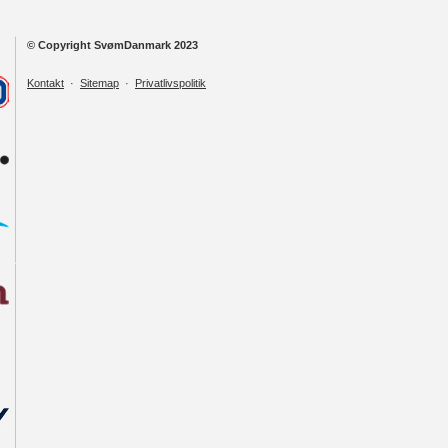
© Copyright SvømDanmark 2023
Kontakt
·
Sitemap
·
Privatlivspolitik