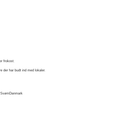
r frokost.
e der har budt ind med lokaler.
ved SvømDanmark