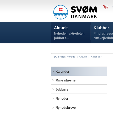
Aktuelt
Klubber
Nyheder, aktiviteter,
Find adresse
jobbørs...
rutevejledni
Du er her:
Forside
|
Aktuelt
|
Kalender
Kalender
Mine stævner
Jobbørs
Nyheder
Nyhedsbreve