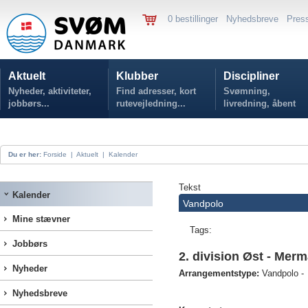
0 bestillinger
Nyhedsbreve
Pres
Aktuelt
Klubber
Discipliner
Nyheder, aktiviteter,
Find adresser, kort
Svømning,
jobbørs...
rutevejledning...
livredning, åbent
vand...
Du er her:
Forside
|
Aktuelt
|
Kalender
Tekst
Kalender
Vandpolo
Mine stævner
Tags:
Jobbørs
2. division Øst - Mer
Nyheder
Arrangementstype:
Vandpolo -
Nyhedsbreve