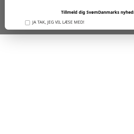
Tillmeld dig SvømDanmarks nyhed
JA TAK, JEG VIL LÆSE MED!
Vi er forpligtet til at beskytte og respektere dit privatl
personlige oplysninger til at administrere din kont
tjenester.