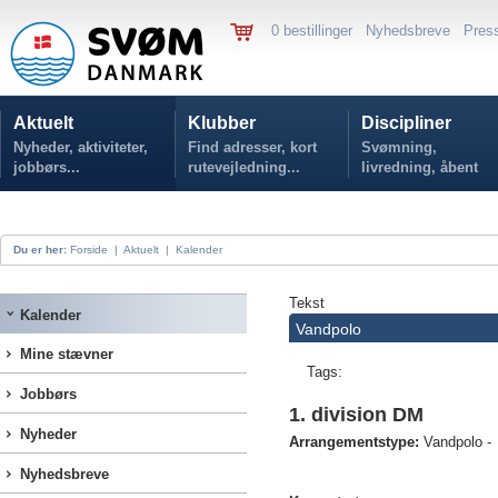
0 bestillinger
Nyhedsbreve
Pres
Aktuelt
Klubber
Discipliner
Nyheder, aktiviteter,
Find adresser, kort
Svømning,
jobbørs...
rutevejledning...
livredning, åbent
vand...
Du er her:
Forside
|
Aktuelt
|
Kalender
Tekst
Kalender
Vandpolo
Mine stævner
Tags:
Jobbørs
1. division DM
Nyheder
Arrangementstype:
Vandpolo -
Nyhedsbreve