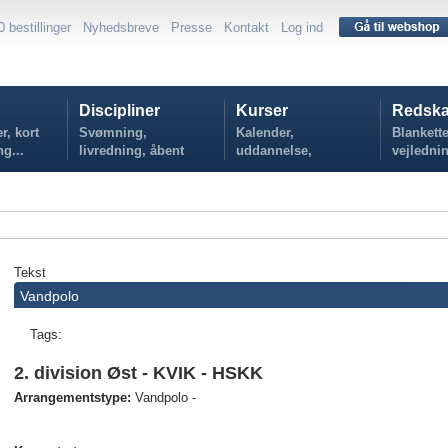
0 bestillinger
Nyhedsbreve
Presse
Kontakt
Log ind
Discipliner
Kurser
Redska
r, kort
Svømning,
Kalender,
Blankette
ng...
livredning, åbent
uddannelse,
vejlednin
vand...
tilmelding...
politikker
Tekst
Vandpolo
Tags:
2. division Øst - KVIK - HSKK
Arrangementstype:
Vandpolo -