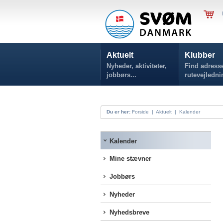
Aktuelt
Klubber
Nyheder, aktiviteter,
Find adresse
jobbørs...
rutevejledni
Du er her:
Forside
|
Aktuelt
|
Kalender
Kalender
Mine stævner
Jobbørs
Nyheder
Nyhedsbreve