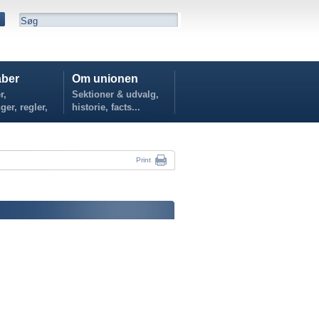
ber
Om unionen
r,
Sektioner & udvalg,
ger, regler,
historie, facts...
...
Print