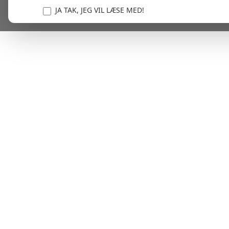
JA TAK, JEG VIL LÆSE MED!
Vi er forpligtet til at beskytte og respektere dit privatl
personlige oplysninger til at administrere din kont
tjenester.
Plask! Nu er du klar til at læs