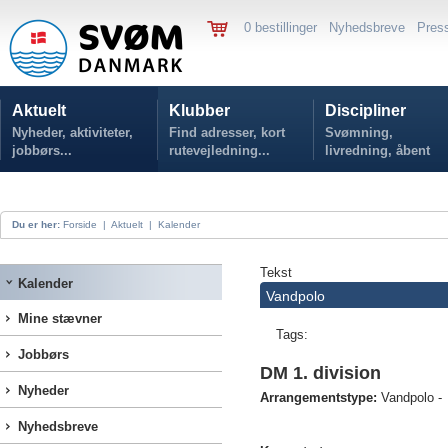
0 bestillinger
Nyhedsbreve
Pres
Aktuelt
Klubber
Discipliner
Nyheder, aktiviteter,
Find adresser, kort
Svømning,
jobbørs...
rutevejledning...
livredning, åbent
vand...
Du er her:
Forside
|
Aktuelt
|
Kalender
Tekst
Kalender
Vandpolo
Mine stævner
Tags:
Jobbørs
DM 1. division
Nyheder
Arrangementstype:
Vandpolo -
Nyhedsbreve