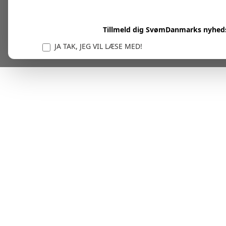
Tillmeld dig SvømDanmarks nyhed
JA TAK, JEG VIL LÆSE MED!
Vi er forpligtet til at beskytte og respektere dit privatl
personlige oplysninger til at administrere din kont
tjenester.