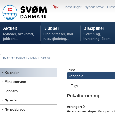
0 bestillinger
Nyhedsbreve
Pres
Aktuelt
Klubber
Discipliner
Nyheder, aktiviteter,
Find adresser, kort
Svømning,
jobbørs...
rutevejledning...
livredning, åbent
vand...
Du er her:
Forside
|
Aktuelt
|
Kalender
Tekst
Kalender
Vandpolo
Mine stævner
Tags:
Jobbørs
Pokalturnering
Nyheder
Arrangør:
0
Nyhedsbreve
Arrangementstype:
Vandpolo - 