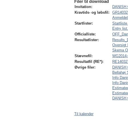
Filer til download
Invitation:
DANISH 
Kravtids- og løbsfil:
GR140327
Anmeldel
Startlister:
Startliste
Entry list
Officialliste:
OFF_Dan
Resultatlister:
Results_
Oversigt
Skema Ov
Stævnefil:
WG2014-0
Resultatfil (RE*):
RE140327
Øvrige filer:
DANISH O
Bellahøj
Info Dan
Info Dani
Estimate
Estimated
DANISH O
Til kalender