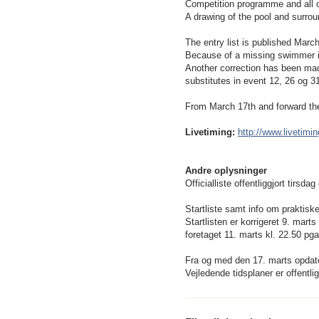
Competition programme and all o
A drawing of the pool and surrou
The entry list is published Marc
Because of a missing swimmer in 
Another correction has been ma
substitutes in event 12, 26 og 3
From March 17th and forward the e
Livetiming:
http://www.livetim
Andre oplysninger
Officialliste offentliggjort tirsda
Startliste samt info om praktiske 
Startlisten er korrigeret 9. mart
foretaget 11. marts kl. 22.50 pga
Fra og med den 17. marts opdater
Vejledende tidsplaner er offentli