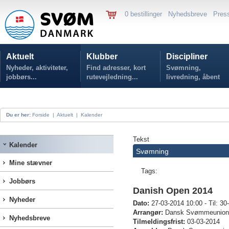
0 bestillinger
Nyhedsbreve
Pres
Aktuelt
Klubber
Discipliner
Nyheder, aktiviteter,
Find adresser, kort
Svømning,
jobbørs...
rutevejledning...
livredning, åbent
vand...
Du er her:
Forside
|
Aktuelt
|
Kalender
Tekst
Kalender
Svømning
Mine stævner
Tags:
Jobbørs
Danish Open 2014
Nyheder
Dato:
27-03-2014 10:00 - Til: 3
Arrangør:
Dansk Svømmeunion
Nyhedsbreve
Tilmeldingsfrist:
03-03-2014