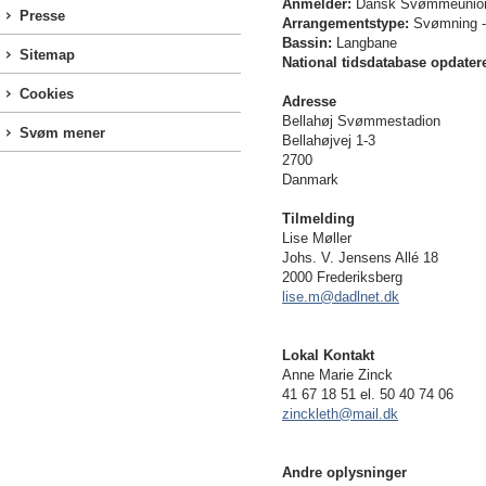
Anmelder:
Dansk Svømmeunio
Presse
Arrangementstype:
Svømning 
Bassin:
Langbane
Sitemap
National tidsdatabase opdater
Cookies
Adresse
Bellahøj Svømmestadion
Svøm mener
Bellahøjvej 1-3
2700
Danmark
Tilmelding
Lise Møller
Johs. V. Jensens Allé 18
2000 Frederiksberg
lise.m@dadlnet.dk
Lokal Kontakt
Anne Marie Zinck
41 67 18 51 el. 50 40 74 06
zinckleth@mail.dk
Andre oplysninger