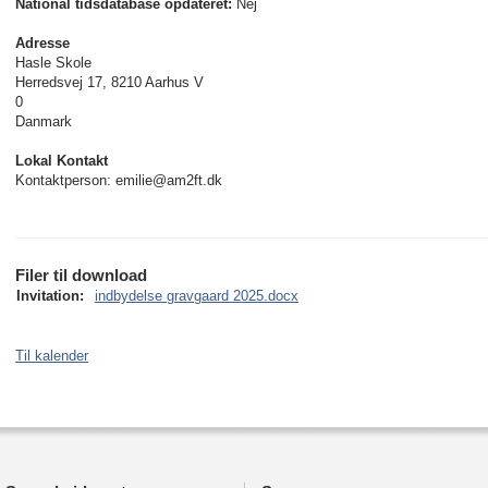
National tidsdatabase opdateret:
Nej
Adresse
Hasle Skole
Herredsvej 17, 8210 Aarhus V
0
Danmark
Lokal Kontakt
Kontaktperson: emilie@am2ft.dk
Filer til download
Invitation:
indbydelse gravgaard 2025.docx
Til kalender