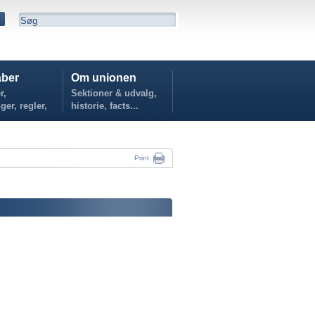
ber
Om unionen
r,
Sektioner & udvalg,
ger, regler,
historie, facts...
...
Print