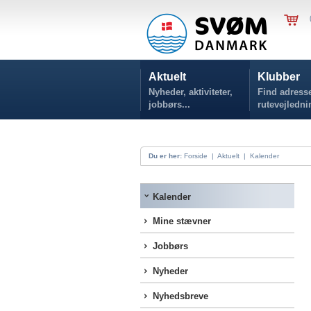
Aktuelt
Klubber
Nyheder, aktiviteter,
Find adresse
jobbørs...
rutevejledni
Du er her:
Forside
|
Aktuelt
|
Kalender
Kalender
Mine stævner
Jobbørs
Nyheder
Nyhedsbreve