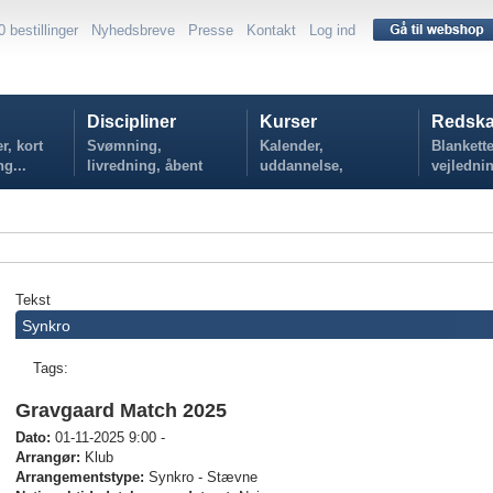
0 bestillinger
Nyhedsbreve
Presse
Kontakt
Log ind
Discipliner
Kurser
Redska
r, kort
Svømning,
Kalender,
Blankette
ng...
livredning, åbent
uddannelse,
vejlednin
vand...
tilmelding...
politikker
Tekst
Synkro
Tags:
Gravgaard Match 2025
Dato:
01-11-2025 9:00 -
Arrangør:
Klub
Arrangementstype:
Synkro - Stævne