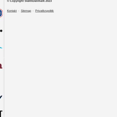
© Copyright SvømDanmark 2023
Kontakt
·
Sitemap
·
Privatlivspolitik