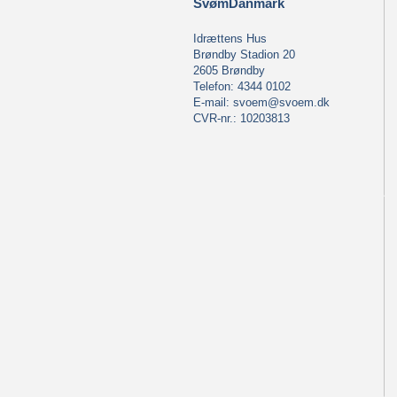
SvømDanmark
Idrættens Hus
Brøndby Stadion 20
2605 Brøndby
Telefon: 4344 0102
E-mail:
svoem@svoem.dk
CVR-nr.: 10203813