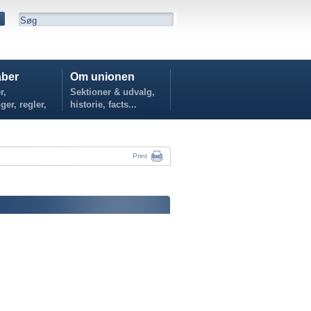
ber
Om unionen
r,
Sektioner & udvalg,
ger, regler,
historie, facts...
...
Print