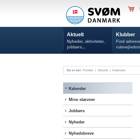
Aktuelt
Klubber
Nyheder, aktiviteter,
Find adresse
jobbørs...
rutevejledni
Du er her:
Forside
|
Aktuelt
|
Kalender
Kalender
Mine stævner
Jobbørs
Nyheder
Nyhedsbreve