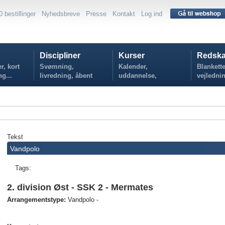
0 bestillinger
Nyhedsbreve
Presse
Kontakt
Log ind
Discipliner
Kurser
Redska
r, kort
Svømning,
Kalender,
Blankette
ng...
livredning, åbent
uddannelse,
vejlednin
vand...
tilmelding...
politikker
Tekst
Vandpolo
Tags:
2. division Øst - SSK 2 - Mermates
Arrangementstype:
Vandpolo -