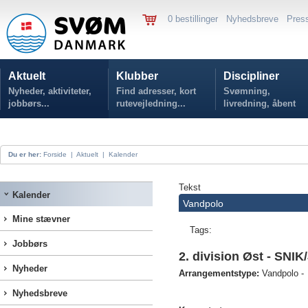
0 bestillinger
Nyhedsbreve
Pres
Aktuelt
Klubber
Discipliner
Nyheder, aktiviteter,
Find adresser, kort
Svømning,
jobbørs...
rutevejledning...
livredning, åbent
vand...
Du er her:
Forside
|
Aktuelt
|
Kalender
Tekst
Kalender
Vandpolo
Mine stævner
Tags:
Jobbørs
2. division Øst - SNIK
Nyheder
Arrangementstype:
Vandpolo -
Nyhedsbreve