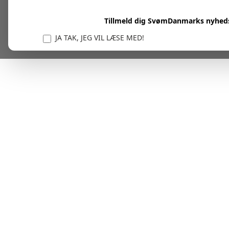
Tillmeld dig SvømDanmarks nyhed
JA TAK, JEG VIL LÆSE MED!
Vi er forpligtet til at beskytte og respektere dit privatl
personlige oplysninger til at administrere din kont
tjenester.