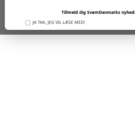
Tillmeld dig SvømDanmarks nyhed
JA TAK, JEG VIL LÆSE MED!
Vi er forpligtet til at beskytte og respektere dit privatl
personlige oplysninger til at administrere din kont
tjenester.