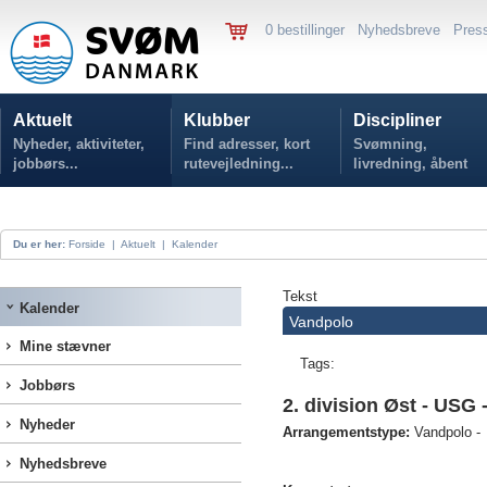
0 bestillinger
Nyhedsbreve
Pres
Aktuelt
Klubber
Discipliner
Nyheder, aktiviteter,
Find adresser, kort
Svømning,
jobbørs...
rutevejledning...
livredning, åbent
vand...
Du er her:
Forside
|
Aktuelt
|
Kalender
Tekst
Kalender
Vandpolo
Mine stævner
Tags:
Jobbørs
2. division Øst - USG 
Nyheder
Arrangementstype:
Vandpolo -
Nyhedsbreve