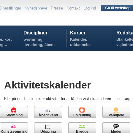
0 bestillinger
Nyhedsbreve
Presse
Kontakt
Log ind
Discipliner
Kurser
Redska
r, kort
Svømning,
Kalender,
Blankette
ng...
livredning, åbent
uddannelse,
vejlednin
vand...
tilmelding...
politikker
Aktivitetskalender
Klik på en disciplin eller aktivitet for at få den vist i kalenderen – eller søg 
Svømning
Åbent vand
Livredning
Vandpolo
Kunstsvømning
Udspring
Bredde
Møder