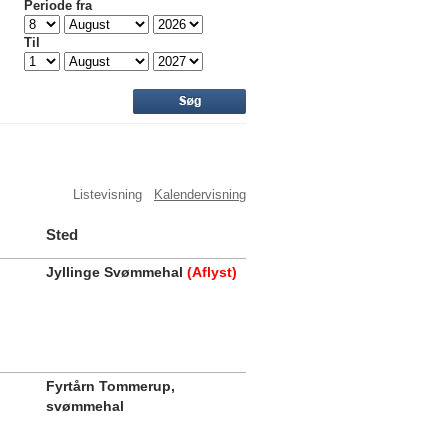
Periode fra
Til
Listevisning
Kalendervisning
Sted
Jyllinge Svømmehal
(Aflyst)
Fyrtårn Tommerup,
svømmehal