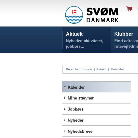
Aktuelt
Klubber
Nyheder, aktiviteter,
Find adresse
jobbørs...
rutevejledni
Du er her:
Forside
|
Aktuelt
|
Kalender
Kalender
Mine stævner
Jobbørs
Nyheder
Nyhedsbreve