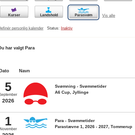
Kurser
Landshold
Parasvøm
Vis alle
efinér personlig kalender
Status:
Inaktiv
Du har valgt Para
Dato
Navn
5
Svømning - Svømmetider
A6 Cup, Jyllinge
September
2026
1
Para - Svømmetider
Parastævne 1, 2026 - 2027, Tommerup
November
2026