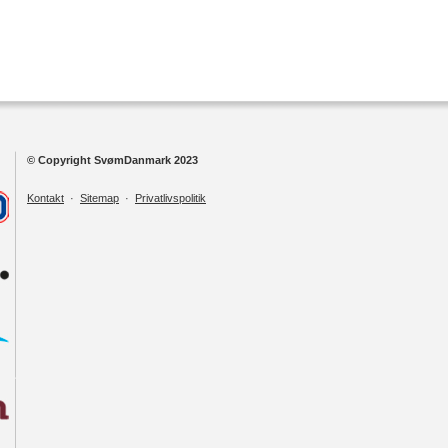
© Copyright SvømDanmark 2023
Kontakt
·
Sitemap
·
Privatlivspolitik