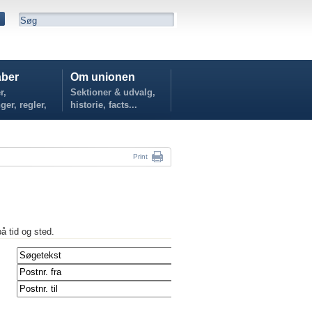
ber
Om unionen
r,
Sektioner & udvalg,
ger, regler,
historie, facts...
...
Print
på tid og sted.