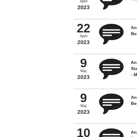
April
2023
22
An
Be
April
2023
9
An
St
Maj
- 
2023
9
An
Be
Maj
2023
10
An