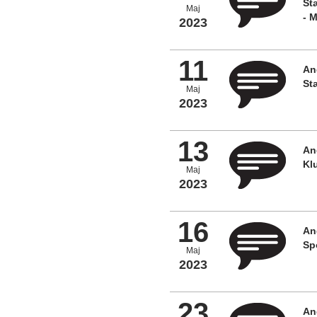
St
Maj
- 
2023
11
An
St
Maj
2023
13
An
Kl
Maj
2023
16
An
Sp
Maj
2023
23
An