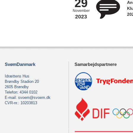
29
An
Kl
November
20
2023
SvømDanmark
Samarbejdspartnere
Idrættens Hus
Brøndby Stadion 20
2605 Brøndby
Telefon: 4344 0102
E-mail:
svoem@svoem.dk
CVR-nr.: 10203813