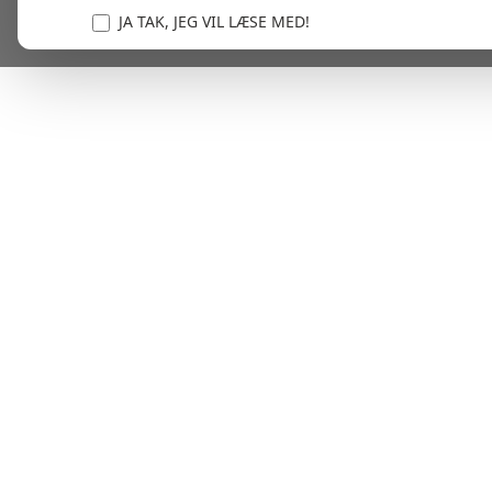
JA TAK, JEG VIL LÆSE MED!
Vi er forpligtet til at beskytte og respektere dit privatl
personlige oplysninger til at administrere din kont
tjenester.
Plask! Nu er du klar til at læs