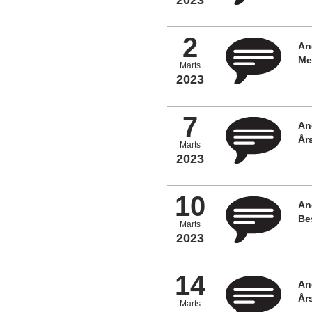
2
An
Me
Marts
2023
7
An
År
Marts
2023
10
An
Be
Marts
2023
14
An
År
Marts