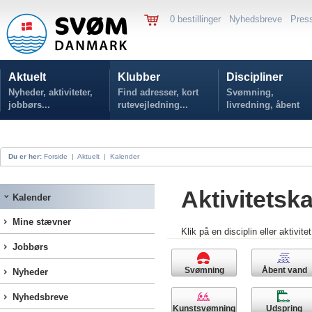
0 bestillinger
Nyhedsbreve
Pres
Aktuelt
Klubber
Discipliner
Nyheder, aktiviteter,
Find adresser, kort
Svømning,
jobbørs...
rutevejledning...
livredning, åbent
vand...
Du er her:
Forside
|
Aktuelt
|
Kalender
Aktivitetsk
Kalender
Mine stævner
Klik på en disciplin eller aktivite
Jobbørs
Svømning
Åbent vand
Nyheder
Nyhedsbreve
Kunstsvømning
Udspring