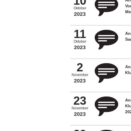
10
Vo
Oktober
Me
2023
11
An
Sa
Oktober
2023
2
An
Kl
November
2023
23
An
Kl
November
20
2023