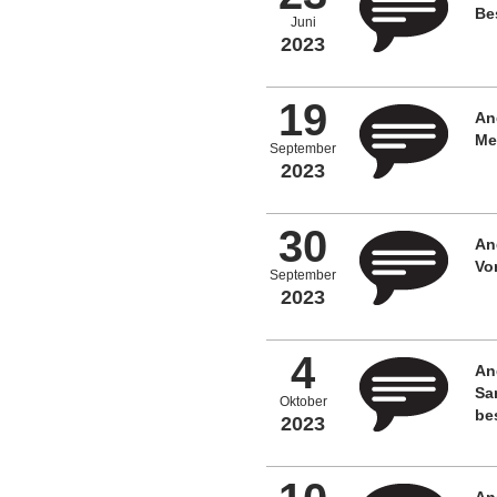
Be
Juni
2023
19
An
Me
September
2023
30
An
Vo
September
2023
4
An
Sa
Oktober
be
2023
An