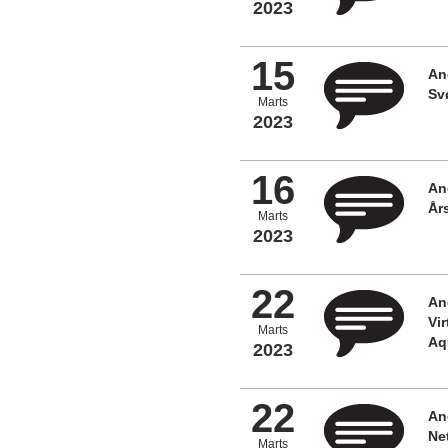
2023
15
An
Sv
Marts
2023
16
An
År
Marts
2023
22
An
Vi
Marts
Aq
2023
22
An
Ne
Marts