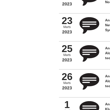
No
2023
23
An
Ne
Marts
Sy
2023
25
An
Al
Marts
te
2023
26
An
Al
Marts
te
2023
1
An
Kl